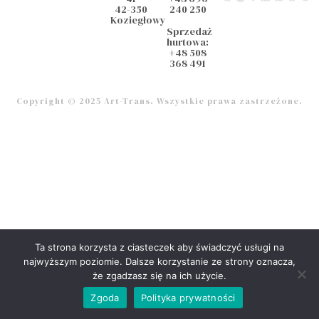
42-350
240 250
Koziegłowy
Sprzedaż
hurtowa:
+48 508
368 491
Copyright © 2025 Art-Trans. Wszystkie prawa zastrzeżone.
Ta strona korzysta z ciasteczek aby świadczyć usługi na
najwyższym poziomie. Dalsze korzystanie ze strony oznacza,
że zgadzasz się na ich użycie.
Zgoda
Polityka prywatności