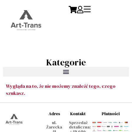
Kategorie
Wygląda na to, że nie możemy znaleźć tego, czego
szukasz.
Adres
Kontakt
Płatności
ul.
Sprzedaż
Żarecka
detaliczna:
41
+48 696